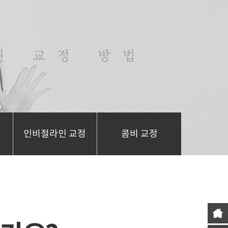
인비절라인 교정
콤비 교정