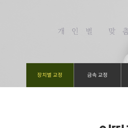
장치별 교정
금속 교정