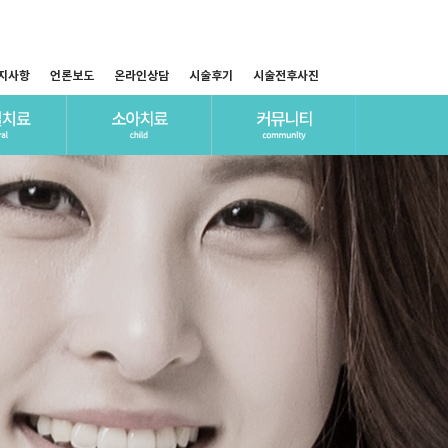
지사항
언론보도
온라인상담
시술후기
시술전후사진
료
치료
구강검진
항
신경치료
언론보도
료
방치료
상담
사랑니발치
시술후기
링
치치료
후사진
시린이
료
강보험
틀니
정
상치료
수술