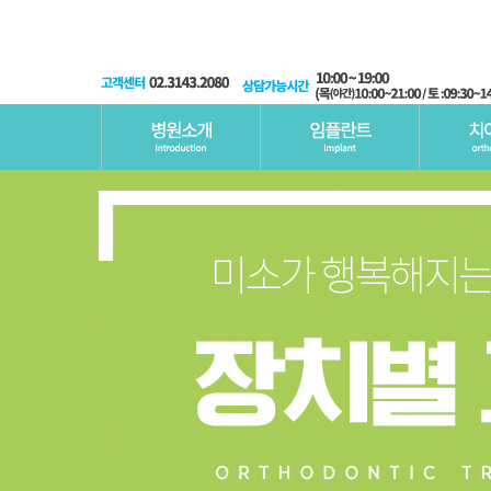
인사말
임플란트란?
치아교정이란?
심미치료란?
장비소개
네비게이션 임플란트
증상별교정
라미네이트
오시는길
앞니/어금니 임플란트
장치별교정
올세라믹
원데이임플란트
잇몸성형
수면임플란트
치아미백
임플란트 시술 후 관리