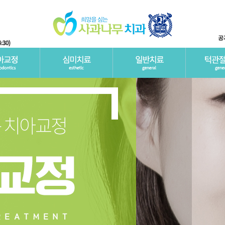
공
의료진소개
보험 임플란트
충치치
턱관절
영유아 
공지사
둘러보기
전체임플란트
치주치
소아예
온라인
비절개 임플란트
스케일
소아충
시술전
틀니임플란트
예방치
레진건
임플란트재수술
소아교
치아외
구강내