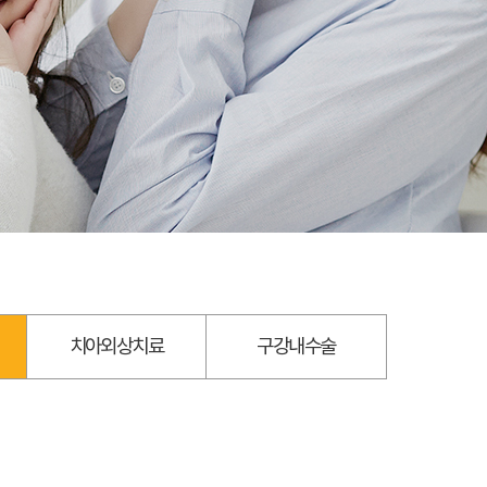
치아외상치료
구강내수술